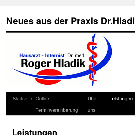
Neues aus der Praxis Dr.Hlad
Zum
Startseite
Online-
Über
Leistungen
Inhalt
Terminvereinbarung
uns
springen
Leistungen