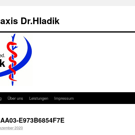
axis Dr.Hladik
g
Über uns
Leistungen
Impressum
-AA03-E973B6854F7E
ezember 2020