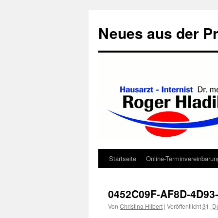
Neues aus der Pr
Startseite
Online-Terminvereinbarun
Zum
Inhalt
0452C09F-AF8D-4D93
springen
Von
Christina Hilbert
|
Veröffentlicht
31. D