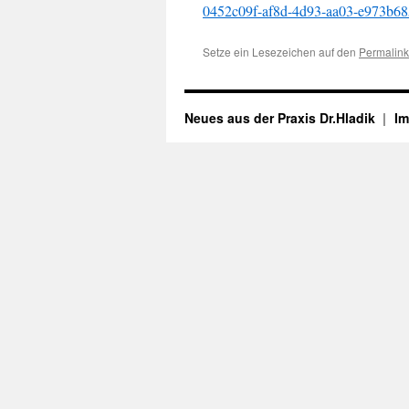
0452c09f-af8d-4d93-aa03-e973b68
Setze ein Lesezeichen auf den
Permalink
Neues aus der Praxis Dr.Hladik
I