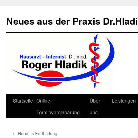
Neues aus der Praxis Dr.Hlad
Zum
Startseite
Online-
Über
Leistungen
Inhalt
Terminvereinbarung
uns
springen
←
Hepatits Fortbildung