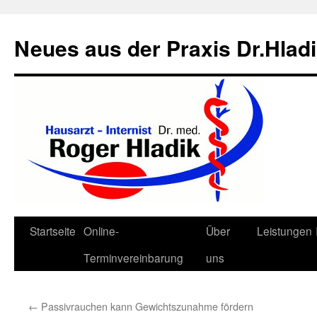
Neues aus der Praxis Dr.Hlad
Zum
Startseite
Online-
Über
Leistungen
Inhalt
Terminvereinbarung
uns
springen
←
Passivrauchen kann Gewichtszunahme fördern