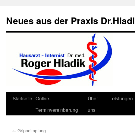
Neues aus der Praxis Dr.Hlad
Zum
Startseite
Online-
Über
Leistungen
Inhalt
Terminvereinbarung
uns
springen
←
Grippeimpfung