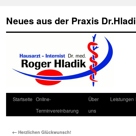
Neues aus der Praxis Dr.Hlad
Zum
Startseite
Online-
Über
Leistungen
Inhalt
Terminvereinbarung
uns
springen
←
Herzlichen Glückwunsch!