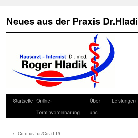
Neues aus der Praxis Dr.Hlad
Zum
Startseite
Online-
Über
Leistungen
Inhalt
Terminvereinbarung
uns
springen
←
Coronavirus/Covid 19