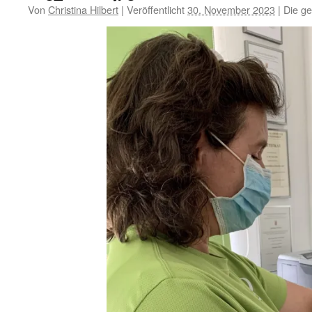
Von
Christina Hilbert
|
Veröffentlicht
30. November 2023
|
Die ge