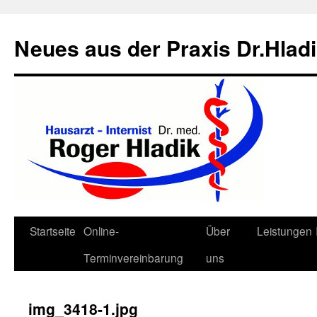
Neues aus der Praxis Dr.Hlad
Zum
Startseite
Online-
Über
Leistungen
Inhalt
Terminvereinbarung
uns
springen
img_3418-1.jpg