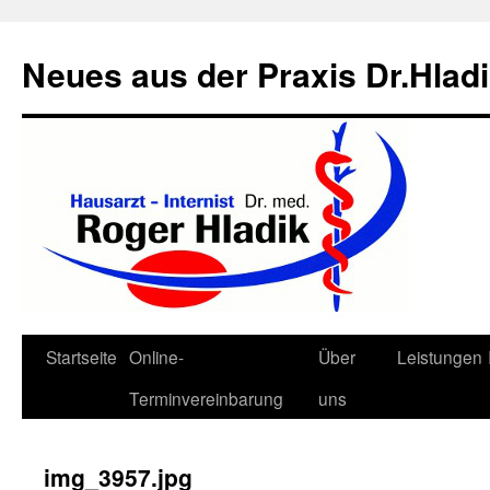
Neues aus der Praxis Dr.Hlad
Zum
Startseite
Online-
Über
Leistungen
Inhalt
Terminvereinbarung
uns
springen
img_3957.jpg