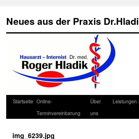
Neues aus der Praxis Dr.Hlad
Zum
Startseite
Online-
Über
Leistungen
Inhalt
Terminvereinbarung
uns
springen
img_6239.jpg