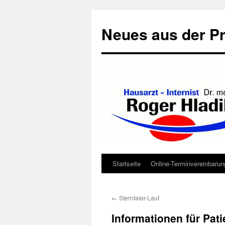
Neues aus der Pr
Startseite
Online-Terminvereinbarun
Zum
Inhalt
←
Sterntaler-Lauf
springen
Informationen für Pat