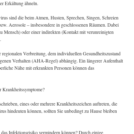
r Erkältung ähneln.
rus sind die beim Atmen, Husten, Sprechen, Singen, Schreien
bzw. Aerosole – insbesondere in geschlossenen Räumen. Dabei
u Mensch) oder einer indirekten (Kontakt mit verunreinigten
.
der regionalen Verbreitung, dem individuellen Gesundheitszustand
genen Verhalten (AHA-Regel) abhängig. Ein längerer Aufenthalt
erliche Nähe mit erkrankten Personen können das
er Krankheitssymptome?
chrieben, eines oder mehrere Krankheitszeichen auftreten, die
irus hindeuten können, sollten Sie unbedingt zu Hause bleiben
e das Infektionsrisiko vermindern können? Durch einige