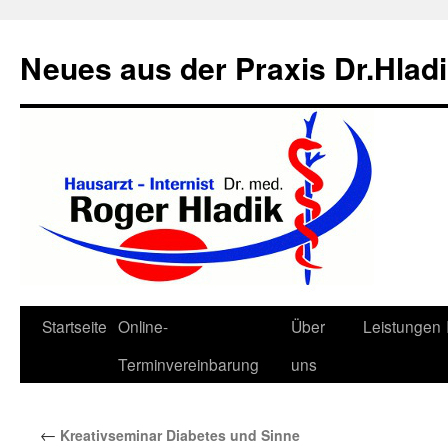
Neues aus der Praxis Dr.Hlad
Zum
Startseite
Online-
Über
Leistungen
Inhalt
Terminvereinbarung
uns
springen
←
Kreativseminar Diabetes und Sinne