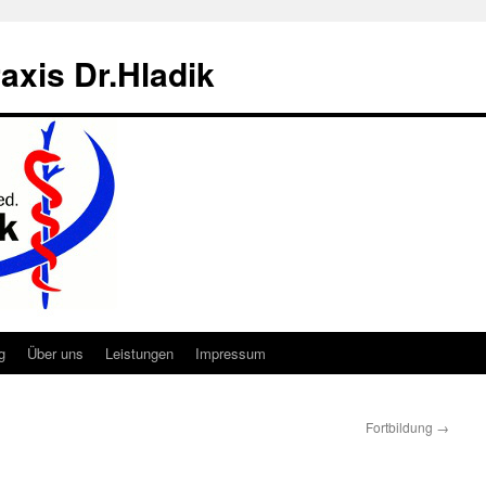
axis Dr.Hladik
g
Über uns
Leistungen
Impressum
Fortbildung
→