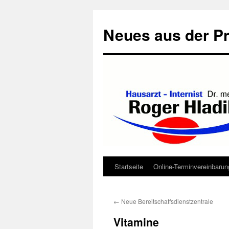
Neues aus der Pr
Startseite
Online-Terminvereinbarun
Zum
Inhalt
←
Neue Bereitschatfsdienstzentrale
springen
Vitamine