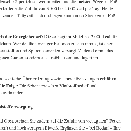
ensch körperlich schwer arbeiten und die meisten Wege zu Fuß
rforderte die Zufuhr von 3.500 bis 4.000 kcal pro Tag. Heute
sitzenden Tätigkeit nach und legen kaum noch Strecken zu Fuß
uch der Energiebedarf:
Dieser liegt im Mittel bei 2.000 kcal für
 Mann. Wer deutlich weniger Kalorien zu sich nimmt, ist aber
neralstoffen und Spurenelementen versorgt. Zudem kommt das
enen Garten, sondern aus Treibhäusern und lagert im
erhöhen
 und seelische Überforderung sowie Umweltbelastungen
Die Folge:
Die Schere zwischen Vitalstoffbedarf und
 auseinander.
alstoffversorgung
 Obst. Achten Sie zudem auf die Zufuhr von viel „guten‟ Fetten
uren) und hochwertigem Eiweiß. Ergänzen Sie – bei Bedarf – Ihre