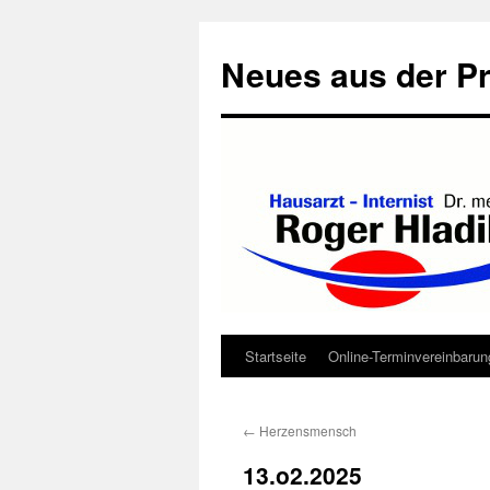
Neues aus der Pr
Startseite
Online-Terminvereinbarun
Zum
Inhalt
←
Herzensmensch
springen
13.o2.2025