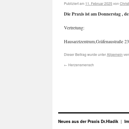
Publiziert am
11. Februar 2025
von
Christ
Die Praxis ist am Donnerstag , d
Vertretung:
Hausarztzentrum,Gräfenaustraße 23
Dieser Beitrag wurde unter
Allgemein
ver
←
Herzensmensch
Neues aus der Praxis Dr.Hladik
I