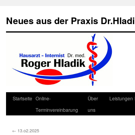
Neues aus der Praxis Dr.Hlad
Zum
Startseite
Online-
Über
Leistungen
Inhalt
Terminvereinbarung
uns
springen
←
13.o2.2025