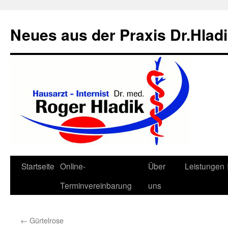
Neues aus der Praxis Dr.Hlad
Zum
Startseite
Online-
Über
Leistungen
Inhalt
Terminvereinbarung
uns
springen
←
Gürtelrose