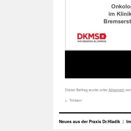
Dieser Beitrag wurde unter
Allgemein
ver
←
Trinken!
Neues aus der Praxis Dr.Hladik
I