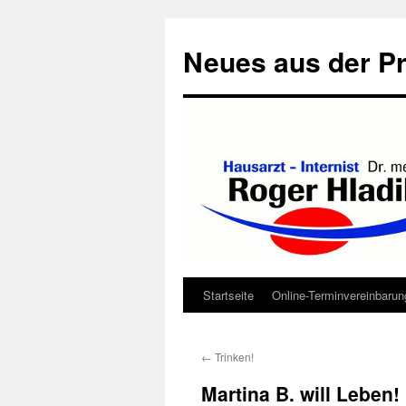
Neues aus der Pr
Startseite
Online-Terminvereinbarun
Zum
Inhalt
←
Trinken!
springen
Martina B. will Leben!