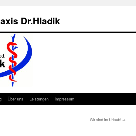
axis Dr.Hladik
g
Über uns
Leistungen
Impressum
Wir sind im Urlaub!
→