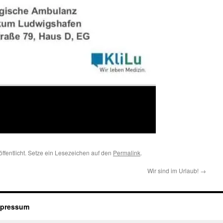
öffentlicht. Setze ein Lesezeichen auf den
Permalink
.
Wir sind im Urlaub!
→
mpressum