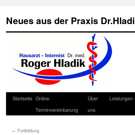
Neues aus der Praxis Dr.Hlad
Zum
Startseite
Online-
Über
Leistungen
Inhalt
Terminvereinbarung
uns
springen
←
Fortbildung